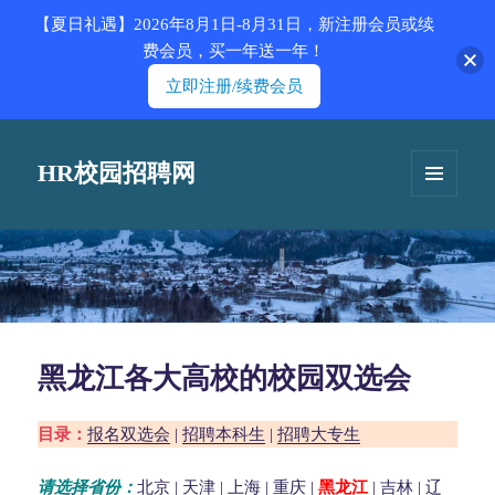
【夏日礼遇】2026年8月1日-8月31日，新注册会员或续
费会员，买一年送一年！
立即注册/续费会员
HR校园招聘网
菜单和
挂件
黑龙江各大高校的校园双选会
目录：
报名双选会
|
招聘本科生
|
招聘大专生
请选择省份：
北京
|
天津
|
上海
|
重庆
|
黑龙江
|
吉林
|
辽