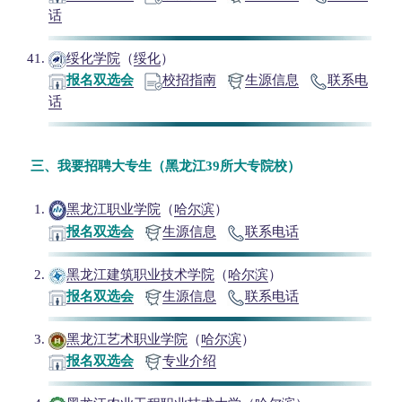
话
绥化学院
（
绥化
）
报名双选会
校招指南
生源信息
联系电
话
三、
我要招聘大专生（黑龙江39所大专院校）
黑龙江职业学院
（
哈尔滨
）
报名双选会
生源信息
联系电话
黑龙江建筑职业技术学院
（
哈尔滨
）
报名双选会
生源信息
联系电话
黑龙江艺术职业学院
（
哈尔滨
）
报名双选会
专业介绍