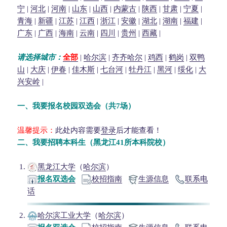
宁
|
河北
|
河南
|
山东
|
山西
|
内蒙古
|
陕西
|
甘肃
|
宁夏
|
青海
|
新疆
|
江苏
|
江西
|
浙江
|
安徽
|
湖北
|
湖南
|
福建
|
广东
|
广西
|
海南
|
云南
|
四川
|
贵州
|
西藏
|
请选择城市：
全部
|
哈尔滨
|
齐齐哈尔
|
鸡西
|
鹤岗
|
双鸭
山
|
大庆
|
伊春
|
佳木斯
|
七台河
|
牡丹江
|
黑河
|
绥化
|
大
兴安岭
|
一、
我要报名校园双选会（共7场）
温馨提示：
此处内容需要
登录
后才能查看！
二、
我要招聘本科生（黑龙江41所本科院校）
黑龙江大学
（
哈尔滨
）
报名双选会
校招指南
生源信息
联系电
话
哈尔滨工业大学
（
哈尔滨
）