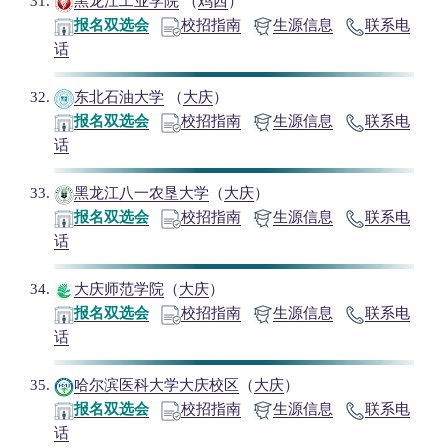
黑龙江工业学院
（
鸡西
）
报名双选会
校招指南
生源信息
联系电
话
东北石油大学
（
大庆
）
报名双选会
校招指南
生源信息
联系电
话
黑龙江八一农垦大学
（
大庆
）
报名双选会
校招指南
生源信息
联系电
话
大庆师范学院
（
大庆
）
报名双选会
校招指南
生源信息
联系电
话
哈尔滨医科大学大庆校区
（
大庆
）
报名双选会
校招指南
生源信息
联系电
话