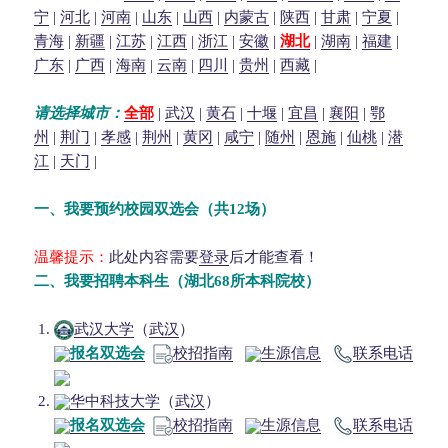
宁
|
河北
|
河南
|
山东
|
山西
|
内蒙古
|
陕西
|
甘肃
|
宁夏
|
青海
|
新疆
|
江苏
|
江西
|
浙江
|
安徽
|
湖北
|
湖南
|
福建
|
广东
|
广西
|
海南
|
云南
|
四川
|
贵州
|
西藏
|
请选择城市：
全部
|
武汉
|
黄石
|
十堰
|
宜昌
|
襄阳
|
鄂
州
|
荆门
|
孝感
|
荆州
|
黄冈
|
咸宁
|
随州
|
恩施
|
仙桃
|
潜
江
|
天门
|
一、
我要预约校园双选会（共12场
）
温馨提示：
此处内容需要
登录
后才能查看！
二、
我要招聘本科生（湖北68所本科院校）
武汉大学
（
武汉
）
报名双选会
校招指南
生源信息
联系电话
华中科技大学
（
武汉
）
报名双选会
校招指南
生源信息
联系电话