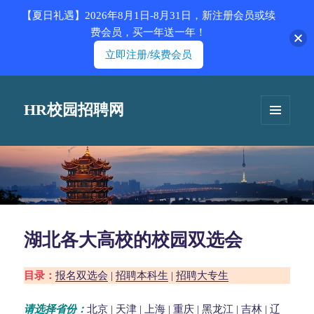
【夏日礼遇】2026年8月1日-8月31日，新注册会员或续
费会员，买一年送一年！
立即注册/续费会员
HR校园招聘网
菜单和
挂件
湖北各大高校的校园双选会
目录：
报名双选会
|
招聘本科生
|
招聘大专生
请选择省份：
北京
|
天津
|
上海
|
重庆
|
黑龙江
|
吉林
|
辽