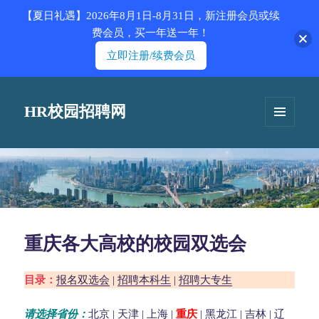
【夏日礼遇】2026年8月1日-8月31日，新注册会员或续
费会员，买一年送一年！
立即注册/续费会员
HR校园招聘网
菜单和
挂件
重庆各大高校的校园双选会
目录：
报名双选会
|
招聘本科生
|
招聘大专生
请选择省份：
北京
|
天津
|
上海
|
重庆
|
黑龙江
|
吉林
|
辽