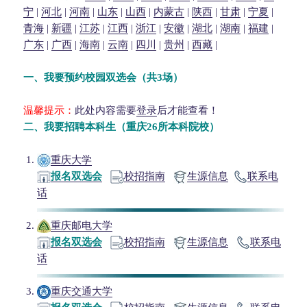
宁
|
河北
|
河南
|
山东
|
山西
|
内蒙古
|
陕西
|
甘肃
|
宁夏
|
青海
|
新疆
|
江苏
|
江西
|
浙江
|
安徽
|
湖北
|
湖南
|
福建
|
广东
|
广西
|
海南
|
云南
|
四川
|
贵州
|
西藏
|
一、
我要预约校园双选会（共3场）
温馨提示：
此处内容需要
登录
后才能查看！
二、
我要招聘本科生（重庆26所本科院校）
重庆大学
报名双选会
校招指南
生源信息
联系电
话
重庆邮电大学
报名双选会
校招指南
生源信息
联系电
话
重庆交通大学