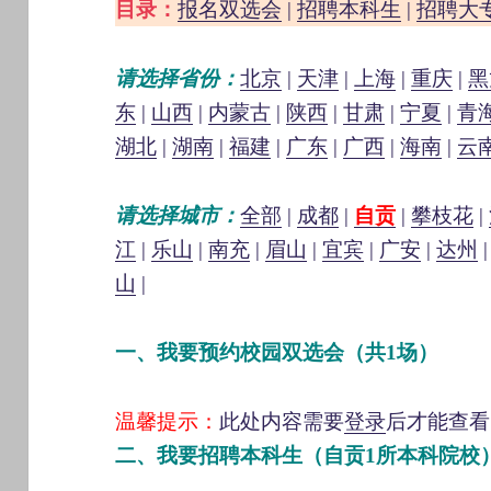
目录：
报名双选会
|
招聘本科生
|
招聘大
请选择省份：
北京
|
天津
|
上海
|
重庆
|
黑
东
|
山西
|
内蒙古
|
陕西
|
甘肃
|
宁夏
|
青
湖北
|
湖南
|
福建
|
广东
|
广西
|
海南
|
云
请选择城市：
全部
|
成都
|
自贡
|
攀枝花
|
江
|
乐山
|
南充
|
眉山
|
宜宾
|
广安
|
达州
山
|
一、我要预约校园双选会（共1场）
温馨提示：
此处内容需要
登录
后才能查看
二、我要招聘本科生（自贡1所本科院校