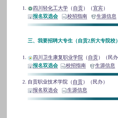
四川轻化工大学
（
自贡
）（
宜宾
）
报名双选会
校招指南
生源信息
三、我要招聘大专生（自贡2所大专院校
四川卫生康复职业学院
（
自贡
）（民
报名双选会
校招指南
生源信息
自贡职业技术学院（
自贡
）（民办）
报名双选会
生源信息