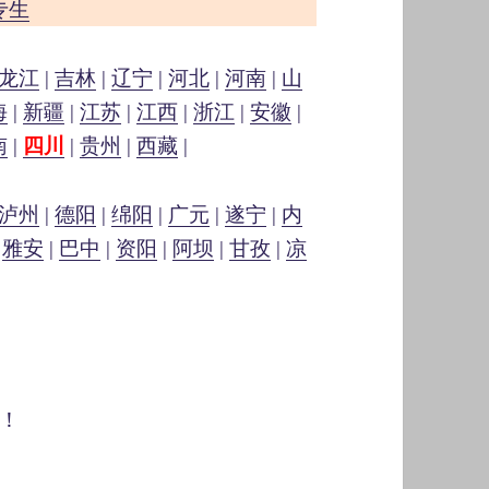
专生
龙江
|
吉林
|
辽宁
|
河北
|
河南
|
山
海
|
新疆
|
江苏
|
江西
|
浙江
|
安徽
|
南
|
四川
|
贵州
|
西藏
|
泸州
|
德阳
|
绵阳
|
广元
|
遂宁
|
内
|
雅安
|
巴中
|
资阳
|
阿坝
|
甘孜
|
凉
！
）