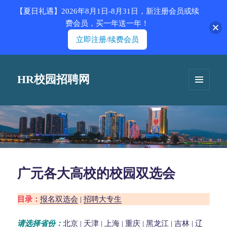
【夏日礼遇】2026年8月1日-8月31日，新注册会员或续
费会员，买一年送一年！
立即注册/续费会员
HR校园招聘网
菜单和
挂件
广元各大高校的校园双选会
目录：
报名双选会
|
招聘大专生
请选择省份：
北京
|
天津
|
上海
|
重庆
|
黑龙江
|
吉林
|
辽