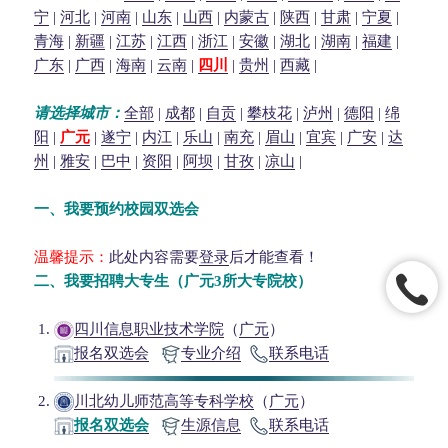
宁
|
河北
|
河南
|
山东
|
山西
|
内蒙古
|
陕西
|
甘肃
|
宁夏
|
青海
|
新疆
|
江苏
|
江西
|
浙江
|
安徽
|
湖北
|
湖南
|
福建
|
广东
|
广西
|
海南
|
云南
|
四川
|
贵州
|
西藏
|
请选择城市：
全部
|
成都
|
自贡
|
攀枝花
|
泸州
|
德阳
|
绵
阳
|
广元
|
遂宁
|
内江
|
乐山
|
南充
|
眉山
|
宜宾
|
广安
|
达
州
|
雅安
|
巴中
|
资阳
|
阿坝
|
甘孜
|
凉山
|
一、我要预约校园双选会
温馨提示：
此处内容需要
登录
后才能查看！
二、我要招聘大专生（广元3所大专院校）
四川信息职业技术学院
（
广元
）
报名双选会
专业介绍
联系电话
川北幼儿师范高等专科学校
（
广元
）
报名双选会
生源信息
联系电话