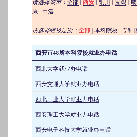
请选择城市：
全部
|
西安
|
铜川
|
宝鸡
|
咸
康
|
商洛
|
请选择院校层次：
全部
|
本科院校
|
专科
西安市
48所本科院校就业办电话
西北大学就业办电话
西安交通大学就业办电话
西北工业大学就业办电话
西安理工大学就业办电话
西安电子科技大学就业办电话