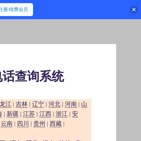
注册/续费会员
电话查询系统
龙江
|
吉林
|
辽宁
|
河北
|
河南
|
山
海
|
新疆
|
江苏
|
江西
|
浙江
|
安
|
云南
|
四川
|
贵州
|
西藏
|