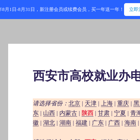
6年8月1日-8月31日，新注册会员或续费会员，买一年送一年！
立即
西安市高校就业办
请选择省份：
北京
|
天津
|
上海
|
重庆
|
黑
东
|
山西
|
内蒙古
|
陕西
|
甘肃
|
宁夏
|
青
徽
|
湖北
|
湖南
|
福建
|
广东
|
广西
|
海南