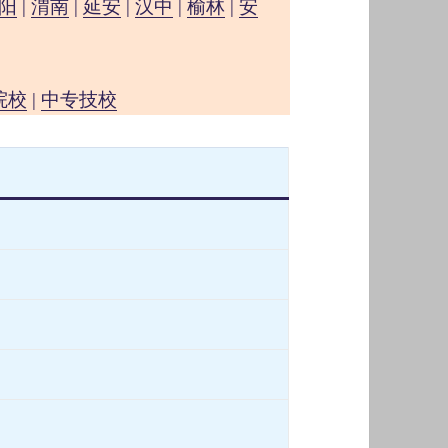
阳
|
渭南
|
延安
|
汉中
|
榆林
|
安
院校
|
中专技校