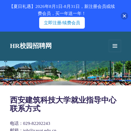
【夏日礼遇】2026年8月1日-8月31日，新注册会员或续
费会员，买一年送一年！
立即注册/续费会员
HR校园招聘网
菜单和
挂件
西安建筑科技大学就业指导中心
联系方式
电话：029-82202243
邮箱：job@xauat.edu.cn