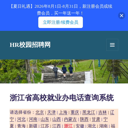
【夏日礼遇】2026年8月1日-8月31日，新注册会员或续
费会员，买一年送一年！
立即注册/续费会员
HR校园招聘网
菜单和
挂件
浙江省高校就业办电话查询系统
请选择省份：
北京
|
天津
|
上海
|
重庆
|
黑龙江
|
吉林
|
辽
宁
|
河北
|
河南
|
山东
|
山西
|
内蒙古
|
陕西
|
甘肃
|
宁
夏
|
青海
|
新疆
|
江苏
|
江西
|
浙江
|
安徽
|
湖北
|
湖南
|
福