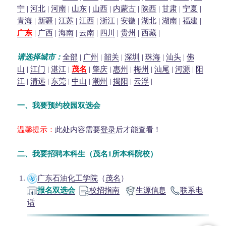
宁
|
河北
|
河南
|
山东
|
山西
|
内蒙古
|
陕西
|
甘肃
|
宁夏
|
青海
|
新疆
|
江苏
|
江西
|
浙江
|
安徽
|
湖北
|
湖南
|
福建
|
广东
|
广西
|
海南
|
云南
|
四川
|
贵州
|
西藏
|
请选择城市：
全部
|
广州
|
韶关
|
深圳
|
珠海
|
汕头
|
佛
山
|
江门
|
湛江
|
茂名
|
肇庆
|
惠州
|
梅州
|
汕尾
|
河源
|
阳
江
|
清远
|
东莞
|
中山
|
潮州
|
揭阳
|
云浮
|
一、我要预约校园双选会
温馨提示：
此处内容需要
登录
后才能查看！
二、我要招聘本科生（
茂名
1所本科院校）
广东石油化工学院
（
茂名
）
报名双选会
校招指南
生源信息
联系电
话