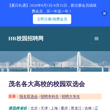
【夏日礼遇】2026年8月1日-8月31日，新注册会员或续
费会员，买一年送一年！
立即注册/续费会员
HR校园招聘网
菜单和
挂件
茂名各大高校的校园双选会
目录：
报名双选会
|
招聘本科生
|
招聘大专生
请选择省份：
北京
|
天津
|
上海
|
重庆
|
黑龙江
|
吉林
|
辽