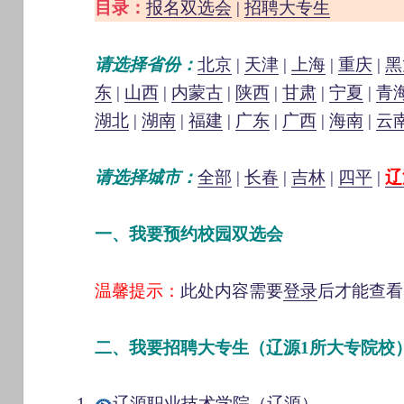
目录：
报名双选会
|
招聘大专生
请选择省份：
北京
|
天津
|
上海
|
重庆
|
黑
东
|
山西
|
内蒙古
|
陕西
|
甘肃
|
宁夏
|
青
湖北
|
湖南
|
福建
|
广东
|
广西
|
海南
|
云
请选择城市：
全部
|
长春
|
吉林
|
四平
|
辽
一、我要预约校园双选会
温馨提示：
此处内容需要
登录
后才能查看
二、我要招聘大专生（辽源1所大专院校
辽源职业技术学院
（
辽源
）