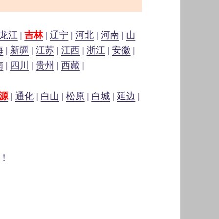
龙江
|
吉林
|
辽宁
|
河北
|
河南
|
山
海
|
新疆
|
江苏
|
江西
|
浙江
|
安徽
|
南
|
四川
|
贵州
|
西藏
|
源
|
通化
|
白山
|
松原
|
白城
|
延边
|
！
）