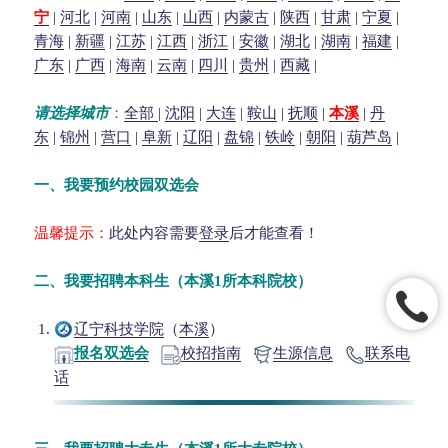
宁
|
河北
|
河南
|
山东
|
山西
|
内蒙古
|
陕西
|
甘肃
|
宁夏
|
青海
|
新疆
|
江苏
|
江西
|
浙江
|
安徽
|
湖北
|
湖南
|
福建
|
广东
|
广西
|
海南
|
云南
|
四川
|
贵州
|
西藏
|
请选择城市
：
全部
|
沈阳
|
大连
|
鞍山
|
抚顺
|
本溪
|
丹
东
|
锦州
|
营口
|
阜新
|
辽阳
|
盘锦
|
铁岭
|
朝阳
|
葫芦岛
|
一、我要预约校园双选会
温馨提示：
此处内容需要
登录
后才能查看！
二、我要招聘本科生（本溪1所本科院校）
辽宁科技学院
（
本溪
）
报名双选会
校招指南
生源信息
联系电
话