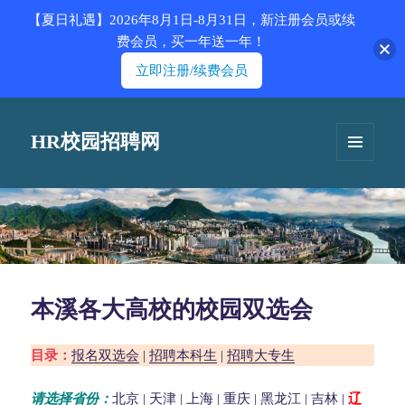
【夏日礼遇】2026年8月1日-8月31日，新注册会员或续
费会员，买一年送一年！
立即注册/续费会员
HR校园招聘网
菜单和
挂件
本溪各大高校的校园双选会
目录：
报名双选会
|
招聘本科生
|
招聘大专生
请选择省份：
北京
|
天津
|
上海
|
重庆
|
黑龙江
|
吉林
|
辽