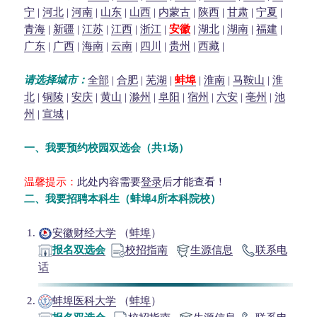
宁
|
河北
|
河南
|
山东
|
山西
|
内蒙古
|
陕西
|
甘肃
|
宁夏
|
青海
|
新疆
|
江苏
|
江西
|
浙江
|
安徽
|
湖北
|
湖南
|
福建
|
广东
|
广西
|
海南
|
云南
|
四川
|
贵州
|
西藏
|
请选择城市：
全部
|
合肥
|
芜湖
|
蚌埠
|
淮南
|
马鞍山
|
淮
北
|
铜陵
|
安庆
|
黄山
|
滁州
|
阜阳
|
宿州
|
六安
|
亳州
|
池
州
|
宣城
|
一、我要预约校园双选会（共1场）
温馨提示：
此处内容需要
登录
后才能查看！
二、我要招聘本科生（蚌埠4所本科院校）
安徽财经大学
（
蚌埠
）
报名双选会
校招指南
生源信息
联系电
话
蚌埠医科大学
（
蚌埠
）