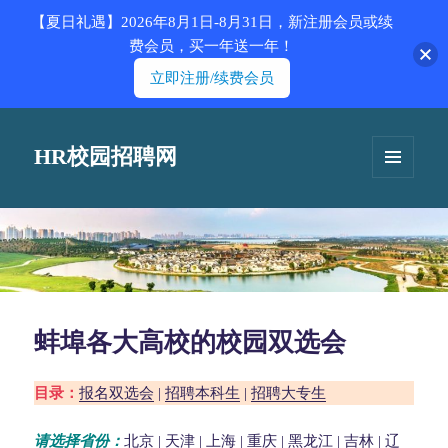
【夏日礼遇】2026年8月1日-8月31日，新注册会员或续
费会员，买一年送一年！
立即注册/续费会员
HR校园招聘网
菜单和
挂件
蚌埠各大高校的校园双选会
目录：
报名双选会
|
招聘本科生
|
招聘大专生
请选择省份：
北京
|
天津
|
上海
|
重庆
|
黑龙江
|
吉林
|
辽