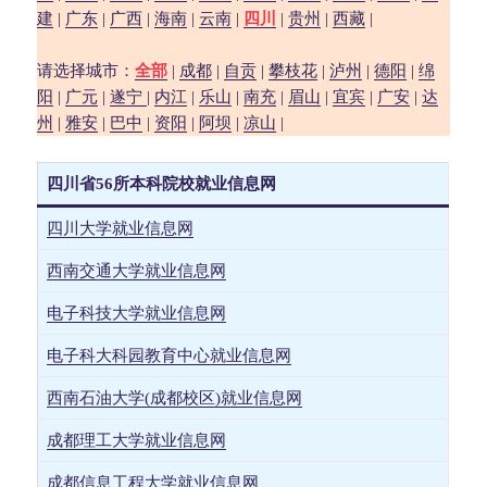
建
|
广东
|
广西
|
海南
|
云南
|
四川
|
贵州
|
西藏
|
请选择城市：
全部
|
成都
|
自贡
|
攀枝花
|
泸州
|
德阳
|
绵
阳
|
广元
|
遂宁
|
内江
|
乐山
|
南充
|
眉山
|
宜宾
|
广安
|
达
州
|
雅安
|
巴中
|
资阳
|
阿坝
|
凉山
|
四川省56所本科院校就业信息网
四川大学就业信息网
西南交通大学就业信息网
电子科技大学就业信息网
电子科大科园教育中心就业信息网
西南石油大学(成都校区)就业信息网
成都理工大学就业信息网
成都信息工程大学就业信息网