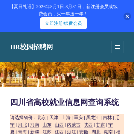
【夏日礼遇】2026年8月1日-8月31日，新注册会员或续
费会员，买一年送一年！
立即注册/续费会员
HR校园招聘网
菜单和
挂件
四川省高校就业信息网查询系统
请选择省份：
北京
|
天津
|
上海
|
重庆
|
黑龙江
|
吉林
|
辽
宁
|
河北
|
河南
|
山东
|
山西
|
内蒙古
|
陕西
|
甘肃
|
宁
夏
|
青海
|
新疆
|
江苏
|
江西
|
浙江
|
安徽
|
湖北
|
湖南
|
福