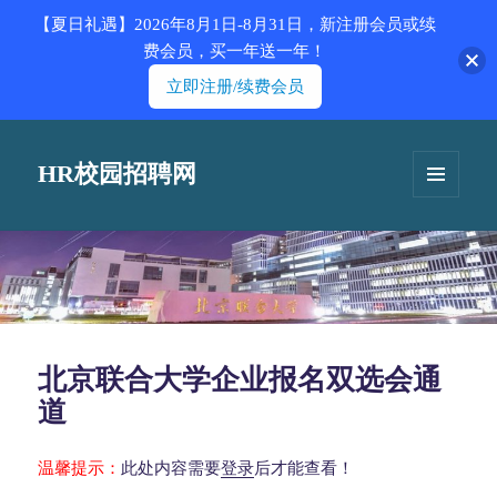
【夏日礼遇】2026年8月1日-8月31日，新注册会员或续
费会员，买一年送一年！
立即注册/续费会员
HR校园招聘网
菜单和
挂件
北京联合大学企业报名双选会通
道
温馨提示：
此处内容需要
登录
后才能查看！